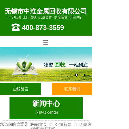
无锡市中淮金属回收有限公司
一个电话 上门回收 以诚合作 以信经营 价高同行
400-873-3559
回收
物资
一站到底
在线留言
联系我们
新闻中心
News center
您当前的位置是：
网站首页
公司新闻
无锡废
◇
◇
铜售卖的方式